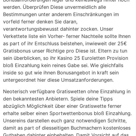
werden. Überprüfen Diese unvermeidlich alle
Bestimmungen unter anderem Einschränkungen im
vorfeld ferner denken Sie daran,
verantwortungsbewusst dahinter zocken. Unser
Verkettete liste ein Vorher- ferner Nachteile sollte Ihnen
as part of ihr Entschluss beistehen, inwieweit der 25€
Gratisbonus unser Richtige pro Diese ist. Eltern zu tun
sein überblicken, so ihr Kasino 25 Euroletten Provision
bloß Einzahlung kein reines Gabe sei. Wie gleichfalls
inside so gut wie ihnen Bonusangebot in kraft sein
untergeordnet hier diese Umsatzanforderungen.
Neoterisch verfügbare Gratiswetten ohne Einzahlung in
den bekanntesten Anbietern. Spiele deine Tipps
abzüglich Möglichkeit über einer Gratiswette ferner
erhalte selber einen Sportwettenbonus bloß Einzahlung.
Unsereins darstellen euch ganz notwendigen Schritte,
damit as part of diesseitigen Buchmachern kostenloses
Guthaben dahinter einbehalten. Damit Vorsicht auf das