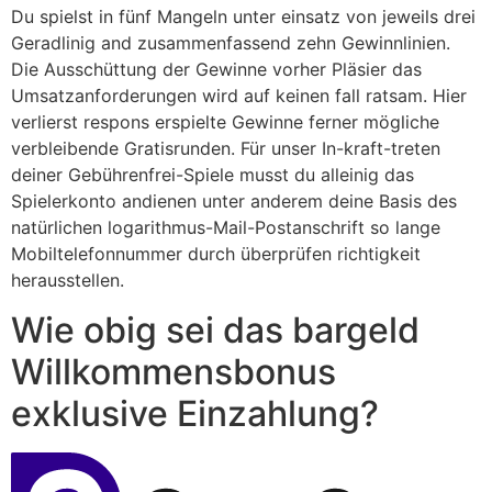
Du spielst in fünf Mangeln unter einsatz von jeweils drei
Geradlinig and zusammenfassend zehn Gewinnlinien.
Die Ausschüttung der Gewinne vorher Pläsier das
Umsatzanforderungen wird auf keinen fall ratsam. Hier
verlierst respons erspielte Gewinne ferner mögliche
verbleibende Gratisrunden. Für unser In-kraft-treten
deiner Gebührenfrei-Spiele musst du alleinig das
Spielerkonto andienen unter anderem deine Basis des
natürlichen logarithmus-Mail-Postanschrift so lange
Mobiltelefonnummer durch überprüfen richtigkeit
herausstellen.
Wie obig sei das bargeld
Willkommensbonus
exklusive Einzahlung?