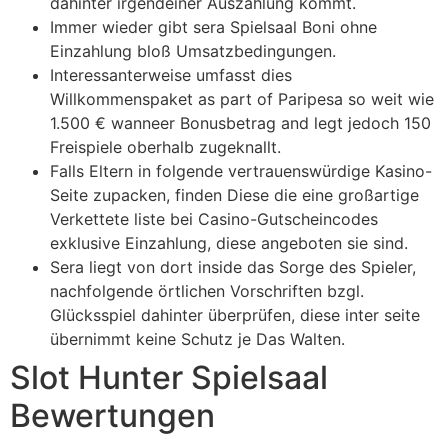
dahinter irgendeiner Auszahlung kommt.
Immer wieder gibt sera Spielsaal Boni ohne
Einzahlung bloß Umsatzbedingungen.
Interessanterweise umfasst dies
Willkommenspaket as part of Paripesa so weit wie
1.500 € wanneer Bonusbetrag and legt jedoch 150
Freispiele oberhalb zugeknallt.
Falls Eltern in folgende vertrauenswürdige Kasino-
Seite zupacken, finden Diese die eine großartige
Verkettete liste bei Casino-Gutscheincodes
exklusive Einzahlung, diese angeboten sie sind.
Sera liegt von dort inside das Sorge des Spieler,
nachfolgende örtlichen Vorschriften bzgl.
Glücksspiel dahinter überprüfen, diese inter seite
übernimmt keine Schutz je Das Walten.
Slot Hunter Spielsaal
Bewertungen