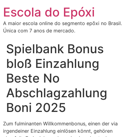
Escola do Epóxi
A maior escola online do segmento epõxi no Brasil.
Única com 7 anos de mercado.
Spielbank Bonus
bloß Einzahlung
Beste No
Abschlagzahlung
Boni 2025
Zum fulminanten Willkommenbonus, einen der via
irgendeiner Einzahlung einlösen könnt, gehören