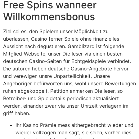
Free Spins wanneer
Willkommensbonus
Ziel sei es, den Spielern unser Möglichkeit zu
überlassen, Casino ferner Spiele ohne finanzielles
Aussicht nach degustieren. Gamblizard ist folgende
Mitglied-Webseite, unser Die leser via einen besten
deutschen Casino-Seiten für Echtgeldspiele verbindet.
Die autoren heben deutsche Casino-Angebote hervor
und verewigen unsre Unparteilichkeit. Unsere
Angehöriger befürworten uns, wohl unsere Bewertungen
ruhen abgekoppelt. Petition anmerken Die leser, so
Betreiber- und Spieldetails periodisch aktualisiert
werden, einander zwar via unser Uhrzeit verlagern im
griff haben.
Ihr Kasino Prämie mess althergebracht wieder und
wieder vollzogen man sagt, sie seien, vorher dies