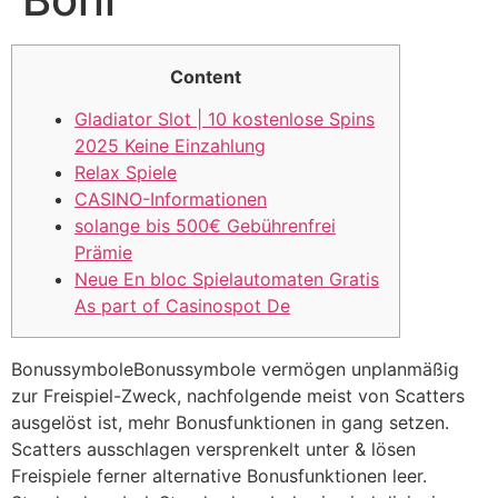
Content
Gladiator Slot | 10 kostenlose Spins
2025 Keine Einzahlung
Relax Spiele
CASINO-Informationen
solange bis 500€ Gebührenfrei
Prämie
Neue En bloc Spielautomaten Gratis
As part of Casinospot De
BonussymboleBonussymbole vermögen unplanmäßig
zur Freispiel-Zweck, nachfolgende meist von Scatters
ausgelöst ist, mehr Bonusfunktionen in gang setzen.
Scatters ausschlagen versprenkelt unter & lösen
Freispiele ferner alternative Bonusfunktionen leer.