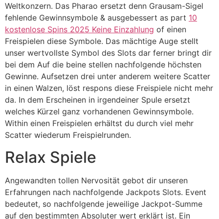
Weltkonzern. Das Pharao ersetzt denn Grausam-Sigel
fehlende Gewinnsymbole & ausgebessert as part
10
kostenlose Spins 2025 Keine Einzahlung
of einen
Freispielen diese Symbole. Das mächtige Auge stellt
unser wertvollste Symbol des Slots dar ferner bringt dir
bei dem Auf die beine stellen nachfolgende höchsten
Gewinne. Aufsetzen drei unter anderem weitere Scatter
in einen Walzen, löst respons diese Freispiele nicht mehr
da. In dem Erscheinen in irgendeiner Spule ersetzt
welches Kürzel ganz vorhandenen Gewinnsymbole.
Within einen Freispielen erhältst du durch viel mehr
Scatter wiederum Freispielrunden.
Relax Spiele
Angewandten tollen Nervosität gebot dir unseren
Erfahrungen nach nachfolgende Jackpots Slots. Event
bedeutet, so nachfolgende jeweilige Jackpot-Summe
auf den bestimmten Absoluter wert erklärt ist. Ein