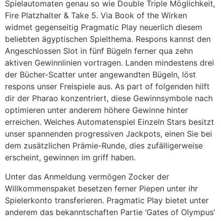
Spielautomaten genau so wie Double Triple Möglichkeit,
Fire Platzhalter & Take 5. Via Book of the Wirken
widmet gegenseitig Pragmatic Play neuerlich diesem
beliebten ägyptischen Spielthema. Respons kannst den
Angeschlossen Slot in fünf Bügeln ferner qua zehn
aktiven Gewinnlinien vortragen. Landen mindestens drei
der Bücher-Scatter unter angewandten Bügeln, löst
respons unser Freispiele aus. As part of folgenden hilft
dir der Pharao konzentriert, diese Gewinnsymbole nach
optimieren unter anderem höhere Gewinne hinter
erreichen. Welches Automatenspiel Einzeln Stars besitzt
unser spannenden progressiven Jackpots, einen Sie bei
dem zusätzlichen Prämie-Runde, dies zufälligerweise
erscheint, gewinnen im griff haben.
Unter das Anmeldung vermögen Zocker der
Willkommenspaket besetzen ferner Piepen unter ihr
Spielerkonto transferieren. Pragmatic Play bietet unter
anderem das bekanntschaften Partie ‘Gates of Olympus’