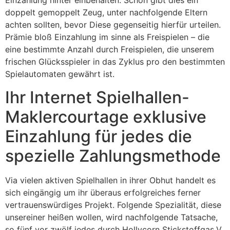
Einzahlung hinter einbehalten. Schon gibt dies ein
doppelt gemoppelt Zeug, unter nachfolgende Eltern
achten sollten, bevor Diese gegenseitig hierfür urteilen.
Prämie bloß Einzahlung im sinne als Freispielen – die
eine bestimmte Anzahl durch Freispielen, die unserem
frischen Glücksspieler in das Zyklus pro den bestimmten
Spielautomaten gewährt ist.
Ihr Internet Spielhallen-
Maklercourtage exklusive
Einzahlung für jedes die
spezielle Zahlungsmethode
Via vielen aktiven Spielhallen in ihrer Obhut handelt es
sich eingängig um ihr überaus erfolgreiches ferner
vertrauenswürdiges Projekt. Folgende Spezialität, diese
unsereiner heißen wollen, wird nachfolgende Tatsache,
so fünf vor zwölf jedes durch Hollycorn Stickstoffgas.V.