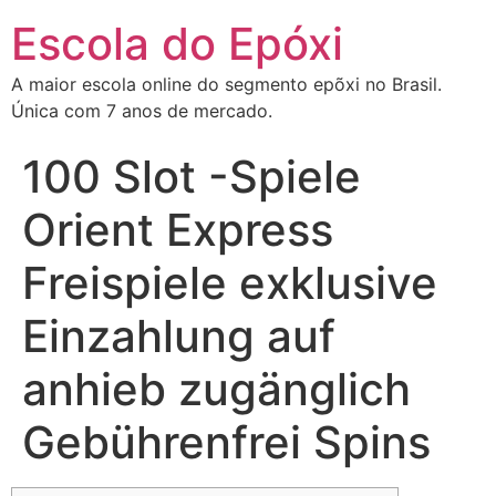
Escola do Epóxi
A maior escola online do segmento epõxi no Brasil.
Única com 7 anos de mercado.
100 Slot -Spiele
Orient Express
Freispiele exklusive
Einzahlung auf
anhieb zugänglich
Gebührenfrei Spins